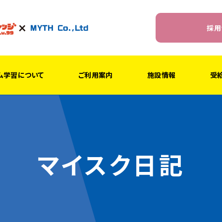
採用
ム学習について
ご利用案内
施設情報
受
マイスク日記