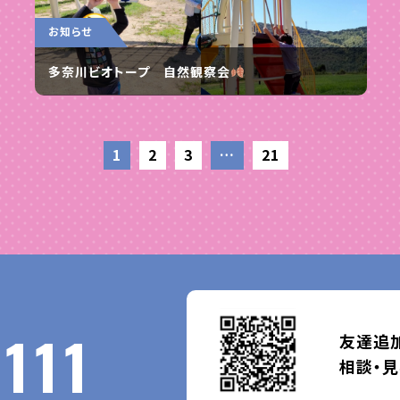
お知らせ
多奈川ビオトープ 自然観察会
1
2
3
…
21
111
友達追加
相談・